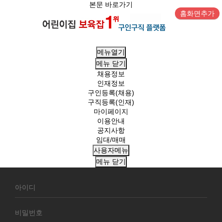
본문 바로가기
홈화면추가
메뉴열기
메뉴
닫기
채용정보
인재정보
구인등록(채용)
구직등록(인재)
마이페이지
이용안내
공지사항
임대/매매
사용자메뉴
메뉴
닫기
회
원
로
그
인