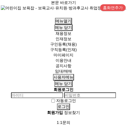
본문 바로가기
홈화면추가
메뉴열기
메뉴
닫기
채용정보
인재정보
구인등록(채용)
구직등록(인재)
마이페이지
이용안내
공지사항
임대/매매
사용자메뉴
메뉴
닫기
회원로그인
자동로그인
회원가입
정보찾기
1:1문의