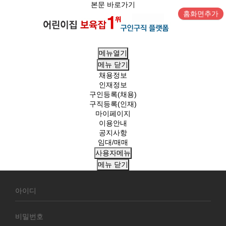
본문 바로가기
홈화면추가
메뉴열기
메뉴
닫기
채용정보
인재정보
구인등록(채용)
구직등록(인재)
마이페이지
이용안내
공지사항
임대/매매
사용자메뉴
메뉴
닫기
회
원
로
그
인